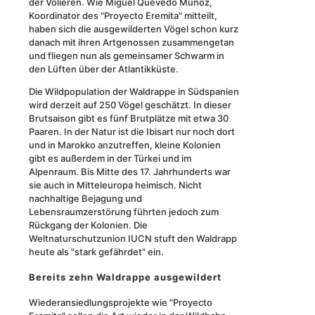
der Volieren. Wie Miguel Quevedo Muñoz,
Koordinator des "Proyecto Eremita" mitteilt,
haben sich die ausgewilderten Vögel schon kurz
danach mit ihren Artgenossen zusammengetan
und fliegen nun als gemeinsamer Schwarm in
den Lüften über der Atlantikküste.
Die Wildpopulation der Waldrappe in Südspanien
wird derzeit auf 250 Vögel geschätzt. In dieser
Brutsaison gibt es fünf Brutplätze mit etwa 30
Paaren. In der Natur ist die Ibisart nur noch dort
und in Marokko anzutreffen, kleine Kolonien
gibt es außerdem in der Türkei und im
Alpenraum. Bis Mitte des 17. Jahrhunderts war
sie auch in Mitteleuropa heimisch. Nicht
nachhaltige Bejagung und
Lebensraumzerstörung führten jedoch zum
Rückgang der Kolonien. Die
Weltnaturschutzunion IUCN stuft den Waldrapp
heute als "stark gefährdet" ein.
Bereits zehn Waldrappe ausgewildert
Wiederansiedlungsprojekte wie "Proyecto