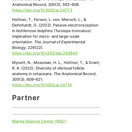
Anatomical Record
,
305
(3), 592–608.
https://doi.org/10.1002/ar.24773
Hüttner, T., Fersen, L. von, Miersch, L., &
Dehnhardt, G. (2023). Passive electroreception
in bottlenose dolphins (Tursiops truncatus):
Implication for micro- and large-scale
orientation.
The Journal of Experimental
Biology
,
226
(22).
https://doi.org/10.1242/jeb.245845
Mynett, N., Mossman, H. L., Hüttner, T., & Grant,
R. A. (2022). Diversity of vibrissal follicle
anatomy in cetaceans.
The Anatomical Record
,
305
(3), 609–621.
https://doi.org/10.1002/ar.24714
Partner
Marine Science Center (MSC)