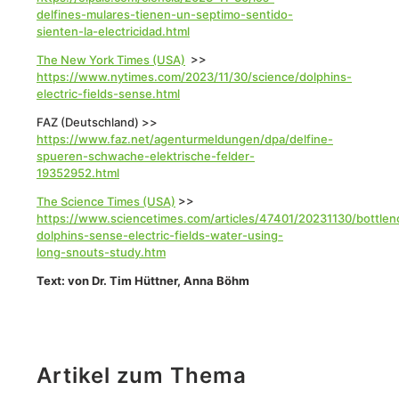
delfines-mulares-tienen-un-septimo-sentido-
sienten-la-electricidad.html
The New York Times (USA)
>>
https://www.nytimes.com/2023/11/30/science/dolphins-
electric-fields-sense.html
FAZ (Deutschland)
>>
https://www.faz.net/agenturmeldungen/dpa/delfine-
spueren-schwache-elektrische-felder-
19352952.html
The Science Times (USA)
>>
https://www.sciencetimes.com/articles/47401/20231130/bottlen
dolphins-sense-electric-fields-water-using-
long-snouts-study.htm
Text: von Dr. Tim Hüttner, Anna Böhm
Artikel zum Thema