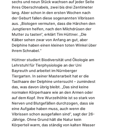
sechs und neun Stück wachsen auf jeder Seite
ihres Oberschnabels, zwei bis drei Zentimeter
lang. Aber schon in den ersten Wochen nach
der Geburt fallen diese sogenannten Vibrissen
aus. „Biologen vermuten, dass die Härchen den
Jungtieren helfen, nach den Milchdrüsen der
Mutter zu tasten“, erklärt Tim Hüttner. „Die
Kälber sehen zwar von Anfang an gut, aber
Delphine haben einen kleinen toten Winkel über
ihrem Schnabel.“
Hüttner studiert Biodiversität und Ökologie am
Lehrstuhl für Tierphysiologie an der Uni
Bayreuth und arbeitet im Nürnberger
Tiergarten. In seiner Masterarbeit hat er die
Tasthaare der Delphine untersucht – zumindest
das, was davon übrig bleibt. „Das sind keine
normalen Körperhaare wie an den Armen oder
auf dem Kopf. Ihre Wurzelhöhle ist so stark von
Nerven und Blutgefäßen durchzogen, dass sie
eine Aufgabe haben muss, auch wenn die
Vibrissen schon ausgefallen sind“, sagt der 26-
Jährige. Ohne Grund hält die Natur kein
Körperteil warm, das ständig von kalten Wasser