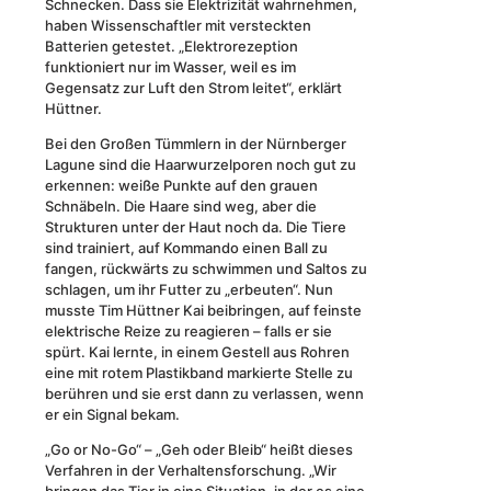
Schnecken. Dass sie Elektrizität wahrnehmen,
haben Wissenschaftler mit versteckten
Batterien getestet. „Elektrorezeption
funktioniert nur im Wasser, weil es im
Gegensatz zur Luft den Strom leitet“, erklärt
Hüttner.
Bei den Großen Tümmlern in der Nürnberger
Lagune sind die Haarwurzelporen noch gut zu
erkennen: weiße Punkte auf den grauen
Schnäbeln. Die Haare sind weg, aber die
Strukturen unter der Haut noch da. Die Tiere
sind trainiert, auf Kommando einen Ball zu
fangen, rückwärts zu schwimmen und Saltos zu
schlagen, um ihr Futter zu „erbeuten“. Nun
musste Tim Hüttner Kai beibringen, auf feinste
elektrische Reize zu reagieren – falls er sie
spürt. Kai lernte, in einem Gestell aus Rohren
eine mit rotem Plastikband markierte Stelle zu
berühren und sie erst dann zu verlassen, wenn
er ein Signal bekam.
„Go or No-Go“ – „Geh oder Bleib“ heißt dieses
Verfahren in der Verhaltensforschung. „Wir