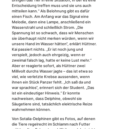
bringen das Tier in eine Situation, in der es eine
Entscheidung treffen muss und sie uns auch
mitteilen kann.“ Als Belohnung gibt es dafür
einen Fisch. Am Anfang war das Signal eine
Melodie, dann eine Lampe, anschließend ein
Wasserstrahl und schließlich Strom. „Die
Spannung ist so schwach, dass wir Menschen
sie überhaupt nicht merken würden, wenn wir
unsere Hand im Wasser hätten“, erklärt Hüttner.
Kai passiert nichts. „Er ist noch jung und
verspielt, jedoch auch ehrgeizig, wenn er
zweimal falsch lag, hatte er keine Lust mehr.“
Aber er reagierte sofort, als Hüttner zwei
Millivolt durchs Wasser jagte – das ist etwa so
viel, wie verletzte Krebse aussenden, wenn
ihnen ein Stück Panzer fehlt. „Ich saß da und
war sprachlos“, erinnert sich der Student. „Das
ist ein eindeutiger Hinweis.“ Er konnte
nachweisen, dass Delphine, obwohl sie
Säugetiere sind, tatsächlich elektrische Reize
wahrnehmen können.
Von Sotalia-Delphinen gibt es Fotos, auf denen
die Tiere regelrecht im Schlamm nach Futter