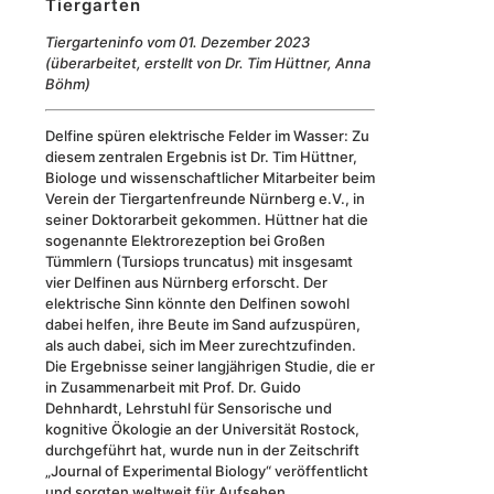
Tiergarten
Tiergarteninfo vom 01. Dezember 2023
(überarbeitet, erstellt von Dr. Tim Hüttner, Anna
Böhm)
Delfine spüren elektrische Felder im Wasser: Zu
diesem zentralen Ergebnis ist Dr. Tim Hüttner,
Biologe und wissenschaftlicher Mitarbeiter beim
Verein der Tiergartenfreunde Nürnberg e.V., in
seiner Doktorarbeit gekommen. Hüttner hat die
sogenannte Elektrorezeption bei Großen
Tümmlern (Tursiops truncatus) mit insgesamt
vier Delfinen aus Nürnberg erforscht. Der
elektrische Sinn könnte den Delfinen sowohl
dabei helfen, ihre Beute im Sand aufzuspüren,
als auch dabei, sich im Meer zurechtzufinden.
Die Ergebnisse seiner langjährigen Studie, die er
in Zusammenarbeit mit Prof. Dr. Guido
Dehnhardt, Lehrstuhl für Sensorische und
kognitive Ökologie an der Universität Rostock,
durchgeführt hat, wurde nun in der Zeitschrift
„Journal of Experimental Biology“ veröffentlicht
und sorgten weltweit für Aufsehen.